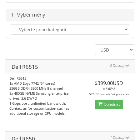
Výběr měny
Dell R6515
0 Dostupné
Dell R6515
$399.00USD
1x AMD Epyc 7742 (64 cores)
256GB DDR4 3200 MHz 8 channel
Měsíčně
8x 480GB NVME Samsung enterprise
$25.00 Instalační poplatek
drives, 3.6 DWPD
1 Gbps port, unlimited bandwidth.
Objednat
Contact us for customization such as
additional storage or CPU models.
Dell R650
1 Dostupné