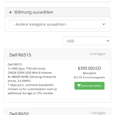
Währung auswählen
Dell R6515
0 Verfügbar
Dell R6515
$399.00USD
1x AMD Epyc 7742 (64 cores)
256GB DDR4 3200 MHz 8 channel
Monatlich
8x 480GB NVME Samsung enterprise
$25.00 Einrichtunsgebühr
drives, 3.6 DWPD
1 Gbps port, unlimited bandwidth.
Jetzt bestellen
Contact us for customization such as
additional storage or CPU models.
Dell R650
1 Verfügbar