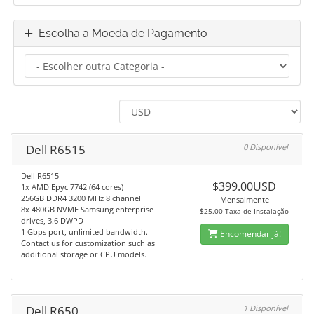
Escolha a Moeda de Pagamento
Dell R6515
0 Disponível
Dell R6515
$399.00USD
1x AMD Epyc 7742 (64 cores)
256GB DDR4 3200 MHz 8 channel
Mensalmente
8x 480GB NVME Samsung enterprise
$25.00 Taxa de Instalação
drives, 3.6 DWPD
1 Gbps port, unlimited bandwidth.
Encomendar já!
Contact us for customization such as
additional storage or CPU models.
Dell R650
1 Disponível