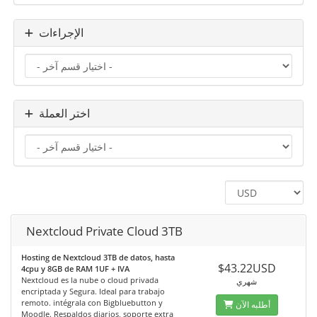
الإجراءات
اختر العملة
Nextcloud Private Cloud 3TB
Hosting de Nextcloud 3TB de datos, hasta
$43.22USD
4cpu y 8GB de RAM 1UF + IVA
Nextcloud es la nube o cloud privada
شهري
encriptada y Segura. Ideal para trabajo
remoto. intégrala con Bigbluebutton y
أطلبه الآن
Moodle. Respaldos diarios, soporte extra