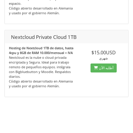
espacio.
Código abierto desarrollado en Alemania
y usado por el gobierno Alemán.
Nextcloud Private Cloud 1TB
Hosting de Nextcloud 1TB de datos, hasta
$15.00USD
4cpu y 8GB de RAM 10.000/mensual + IVA
Nextcloud es la nube o cloud privada
شهري
encriptada y Segura. Ideal para trabajo
remoto de pequeños equipos. intégrala
أطلبه الآن
con Bigbluebutton y Moodle. Respaldos
diarios.
Código abierto desarrollado en Alemania
y usado por el gobierno Alemán.