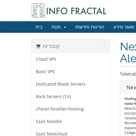
מאגר מידע
הודעות וחדשות
חנות
בית
Nex
קטגוריות
Al
Cloud VPS
Basic VPS
Teletra
Dedicated Blade Servers
Nex
Rack Servers (1U)
Hosting
hasta 
Nextclo
cPanel Reseller/Hosting
encript
remoto.
SaaS Moodle
Moodle.
espacio
Código
SaaS Nextcloud