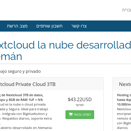
צרו קשר
חשבון שותפים
מצב הרשת
tcloud la nube desarrollad
emán
bajo seguro y privado
tcloud Private Cloud 3TB
Next
 de Nextcloud 3TB de datos,
Hosting 
$43.22USD
4cpu y 8GB de RAM 1UF + IVA
hasta 4c
ud es la nube o cloud privada
10.000/m
חודשי
ada y Segura. Ideal para trabajo
Nextclou
 intégrala con Bigbluebutton y
encriptad
הזמינו עכשיו
 Respaldos diarios, soporte extra
remoto d
.
con Bigb
 abierto desarrollado en Alemania
diarios.