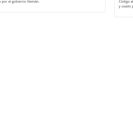
o por el gobierno Alemán.
Código a
y usado 