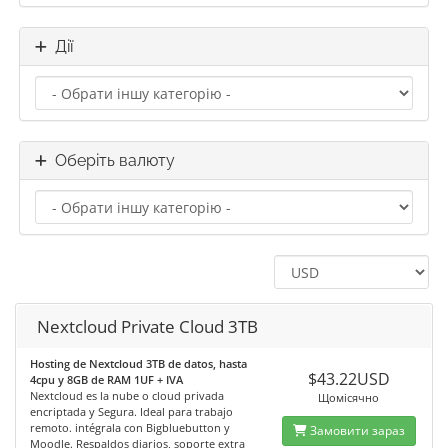
Дії
Оберіть валюту
Nextcloud Private Cloud 3TB
Hosting de Nextcloud 3TB de datos, hasta
$43.22USD
4cpu y 8GB de RAM 1UF + IVA
Nextcloud es la nube o cloud privada
Щомісячно
encriptada y Segura. Ideal para trabajo
remoto. intégrala con Bigbluebutton y
Замовити зараз
Moodle. Respaldos diarios, soporte extra