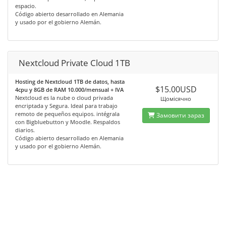
espacio.
Código abierto desarrollado en Alemania
y usado por el gobierno Alemán.
Nextcloud Private Cloud 1TB
Hosting de Nextcloud 1TB de datos, hasta
$15.00USD
4cpu y 8GB de RAM 10.000/mensual + IVA
Nextcloud es la nube o cloud privada
Щомісячно
encriptada y Segura. Ideal para trabajo
remoto de pequeños equipos. intégrala
Замовити зараз
con Bigbluebutton y Moodle. Respaldos
diarios.
Código abierto desarrollado en Alemania
y usado por el gobierno Alemán.