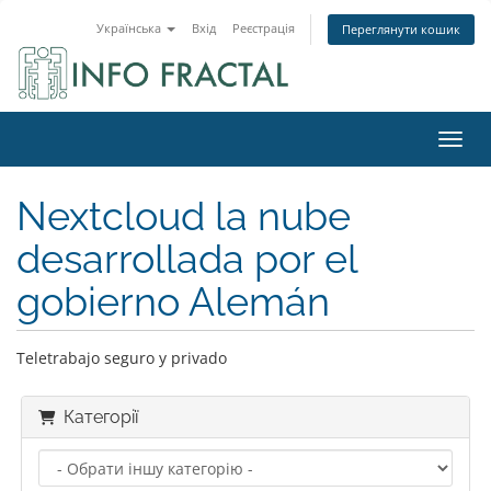
Українська
Вхід
Реєстрація
Переглянути кошик
Пере
Nextcloud la nube
desarrollada por el
gobierno Alemán
Teletrabajo seguro y privado
Категорії