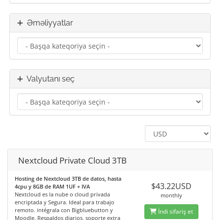
Əməliyyatlar
Valyutanı seç
Nextcloud Private Cloud 3TB
Hosting de Nextcloud 3TB de datos, hasta
$43.22USD
4cpu y 8GB de RAM 1UF + IVA
Nextcloud es la nube o cloud privada
monthly
encriptada y Segura. Ideal para trabajo
remoto. intégrala con Bigbluebutton y
İndi sifariş et
Moodle. Respaldos diarios, soporte extra