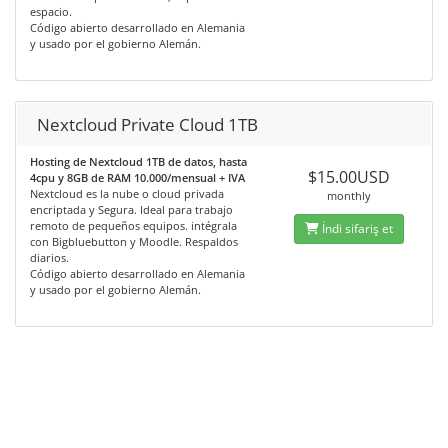
espacio.
Código abierto desarrollado en Alemania
y usado por el gobierno Alemán.
Nextcloud Private Cloud 1TB
Hosting de Nextcloud 1TB de datos, hasta
$15.00USD
4cpu y 8GB de RAM 10.000/mensual + IVA
Nextcloud es la nube o cloud privada
monthly
encriptada y Segura. Ideal para trabajo
remoto de pequeños equipos. intégrala
İndi sifariş et
con Bigbluebutton y Moodle. Respaldos
diarios.
Código abierto desarrollado en Alemania
y usado por el gobierno Alemán.