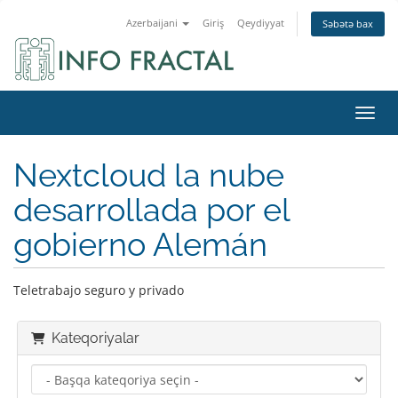
Azerbaijani
Giriş
Qeydiyyat
Səbətə bax
Naviq
Nextcloud la nube
desarrollada por el
gobierno Alemán
Teletrabajo seguro y privado
Kateqoriyalar